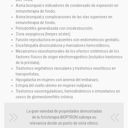
Asma bronquial e indicadores de condensado de espiración en
inmunoterapia de fondo;
Asma bronquial y complicaciones de las vías superiores en
inmunoterapia de fondo;
Periodontitis generalizada con criodestrucción;
Zona serpiginosa (herpes zóster);
Función reproductora en pacientes con endometriosis genitalis;
Encefalopatía discirculatoria y marcadores hemostáticos;
Mecanismos neurohumorales de los efectos sistémicos de los
factores físicos de origen electromagnético (incluidos trastornos
de la próstata),
Trastornos vegetativos vasculares y trastornos neuróticos en
transportistas,
Hipogalactia en mujeres con anemia del embarazo;
Ectopia del cuello uterino en mujeres nulíparas;
Trastornos vasorreguladores, hemodinámicos e inmunitarios en
casos de glomerulonefritis crónica.
La gran variedad de propiedades demostradas
de la fototerapia BIOPTRON subraya su
relevancia desde un punto de vista clínico.