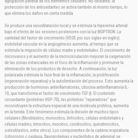
agrupación parietal de los elementos celulares. No obstante, la
protección de los antioxidantes se activa también al mismo tiempo, lo
que elimina los daños en cierta medida.
Se produce una vasodilatación local y se estimula la hiperemia arterial
bajo el efecto de las sesiones posteriores con la luz BIOPTRON. La
cantidad del factor de crecimiento (VEGF, por sus siglas en inglés)
endotelial vascular en la angiogénesis aumenta, al tiempo que se
estimula la migración de células madre y endoteliales. El crecimiento de
microvasos y el aumento de la microcirculación mejoran la oxigenación
de las zonas estancadas en el foco de la inflamación y promueve la
eliminación de los productos de desecho. A continuación, la luz
polarizada estimula la fase final de la inflamación, la proliferación
(regeneración reparativa) y la autolimitación del proceso. Esto aumenta la
producción de hormonas antiinflamatorias, citocina antiinflamatoria IL-
10, que transforma el factor de crecimiento TGF-β. El contenido
circundante (proteínas HSP-70), las proteínas "reparadoras" que
reconstruyen la estructura espacial de una molécula protéica, aumenta
en la herida. Este fenómeno estimula la división de muchos tipos
celulares (fibroblastos, monocitos, linfocitos, células endoteliales y
células madres, timocitos, miocitos, condrocitos, queratinocitos,
osteoblastos, entre otros). Los componentes de la cadena respiratoria
(citocromo c oxidasa, flavoproteínas y nucleótidos de adenina) se