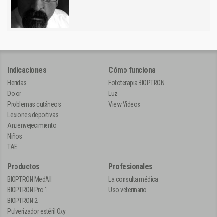
Indicaciones
Cómo funciona
Heridas
Fototerapia BIOPTRON
Dolor
Luz
Problemas cutáneos
View Videos
Lesiones deportivas
Antienvejecimiento
Niños
TAE
Productos
Profesionales
BIOPTRON MedAll
La consulta médica
BIOPTRON Pro 1
Uso veterinario
BIOPTRON 2
Pulverizador estéril Oxy