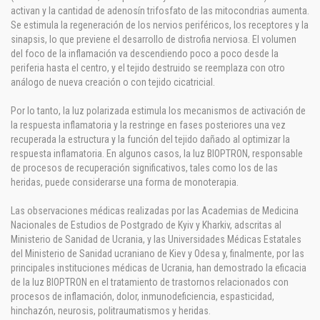
activan y la cantidad de adenosín trifosfato de las mitocondrias aumenta.
Se estimula la regeneración de los nervios periféricos, los receptores y la
sinapsis, lo que previene el desarrollo de distrofia nerviosa. El volumen
del foco de la inflamación va descendiendo poco a poco desde la
periferia hasta el centro, y el tejido destruido se reemplaza con otro
análogo de nueva creación o con tejido cicatricial.
Por lo tanto, la luz polarizada estimula los mecanismos de activación de
la respuesta inflamatoria y la restringe en fases posteriores una vez
recuperada la estructura y la función del tejido dañado al optimizar la
respuesta inflamatoria. En algunos casos, la luz BIOPTRON, responsable
de procesos de recuperación significativos, tales como los de las
heridas, puede considerarse una forma de monoterapia.
Las observaciones médicas realizadas por las Academias de Medicina
Nacionales de Estudios de Postgrado de Kyiv y Kharkiv, adscritas al
Ministerio de Sanidad de Ucrania, y las Universidades Médicas Estatales
del Ministerio de Sanidad ucraniano de Kiev y Odesa y, finalmente, por las
principales instituciones médicas de Ucrania, han demostrado la eficacia
de la luz BIOPTRON en el tratamiento de trastornos relacionados con
procesos de inflamación, dolor, inmunodeficiencia, espasticidad,
hinchazón, neurosis, politraumatismos y heridas.