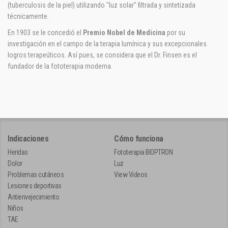
(tuberculosis de la piel) utilizando "luz solar" filtrada y sintetizada
técnicamente.
En 1903 se le concedió el
Premio Nobel de Medicina
por su
investigación en el campo de la terapia lumínica y sus excepcionales
logros terapeúticos. Así pues, se considera que el Dr. Finsen es el
fundador de la fototerapia moderna.
Indicaciones
Cómo funciona
Heridas
Fototerapia BIOPTRON
Dolor
Luz
Problemas cutáneos
View Videos
Lesiones deportivas
Antienvejecimiento
Niños
TAE