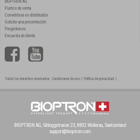
BIOPTRON AG
Puntos de venta
Conviértase en distribuidor
Solicite una presentación
Pregúntenos
Encuesta al cliente
Todos los derechos reservados.
Condiciones de uso
|
Política de privacidad
|
BIOPTRON AG, Sihleggstrasse 23, 8832 Wollerau, Switzerland
support@bioptron.com