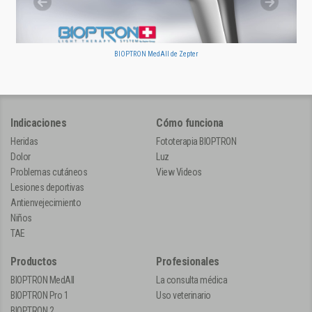
BIOPTRON MedAll de Zepter
Indicaciones
Cómo funciona
Heridas
Fototerapia BIOPTRON
Dolor
Luz
Problemas cutáneos
View Videos
Lesiones deportivas
Antienvejecimiento
Niños
TAE
Productos
Profesionales
BIOPTRON MedAll
La consulta médica
BIOPTRON Pro 1
Uso veterinario
BIOPTRON 2