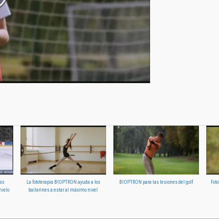
las
La fototerapia BIOPTRON ayuda a los
BIOPTRON para las lesiones del golf
Fot
hielo
bailarines a estar al máximo nivel