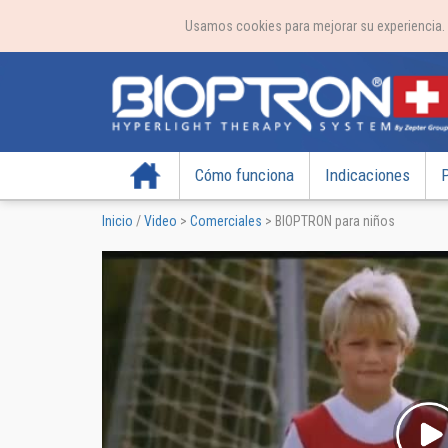
Usamos cookies para mejorar su experiencia.
Inicio
Cómo funciona
Indicaciones
Inicio
/
Video
>
Comerciales
>
BIOPTRON para niños