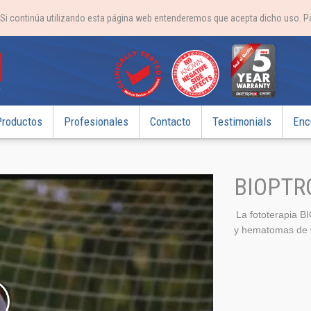
 Si continúa utilizando esta página web entenderemos que acepta dicho uso. 
Productos
Profesionales
Contacto
Testimonials
Enc
BIOPTR
La fototerapia B
y hematomas de 