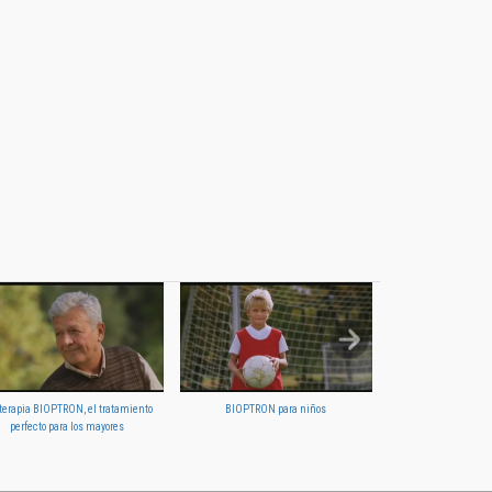
oterapia BIOPTRON, el tratamiento
BIOPTRON para niños
BIOPTRON, primeros 
perfecto para los mayores
famil