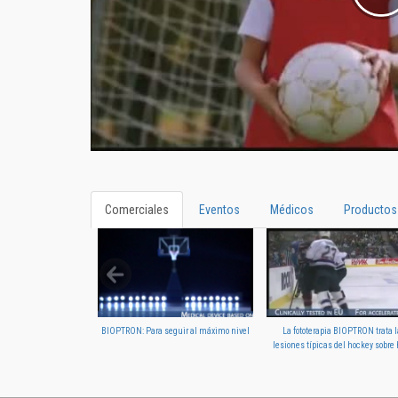
Comerciales
Eventos
Médicos
Productos
BIOPTRON: Para seguir al máximo nivel
La fototerapia BIOPTRON trata 
lesiones típicas del hockey sobre 