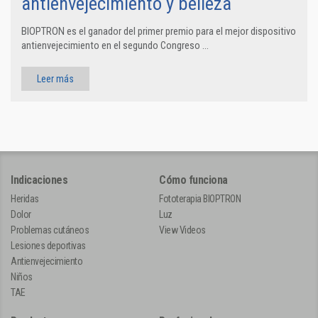
antienvejecimiento y belleza
BIOPTRON es el ganador del primer premio para el mejor dispositivo
antienvejecimiento en el segundo Congreso ...
Leer más
Indicaciones
Cómo funciona
Heridas
Fototerapia BIOPTRON
Dolor
Luz
Problemas cutáneos
View Videos
Lesiones deportivas
Antienvejecimiento
Niños
TAE