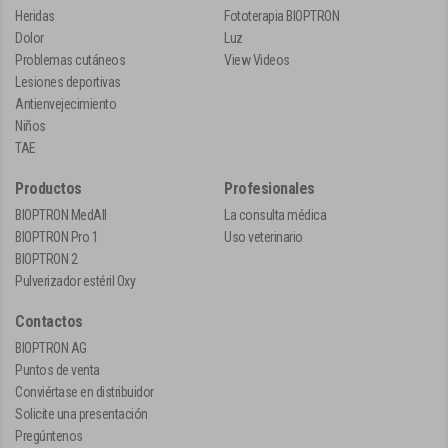
Heridas
Fototerapia BIOPTRON
Dolor
Luz
Problemas cutáneos
View Videos
Lesiones deportivas
Antienvejecimiento
Niños
TAE
Productos
Profesionales
BIOPTRON MedAll
La consulta médica
BIOPTRON Pro 1
Uso veterinario
BIOPTRON 2
Pulverizador estéril Oxy
Contactos
BIOPTRON AG
Puntos de venta
Conviértase en distribuidor
Solicite una presentación
Pregúntenos